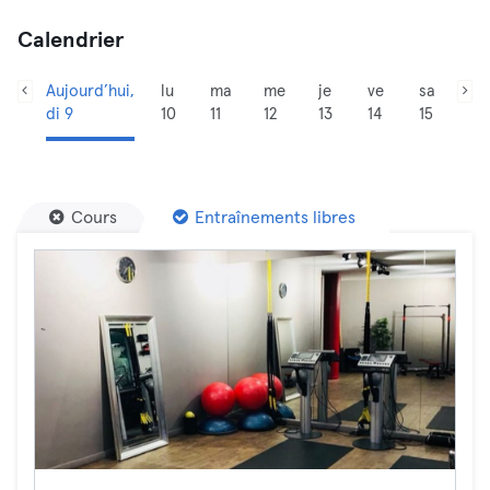
Calendrier
Aujourd’hui,
lu
ma
me
je
ve
sa
di 9
10
11
12
13
14
15
Cours
Entraînements libres