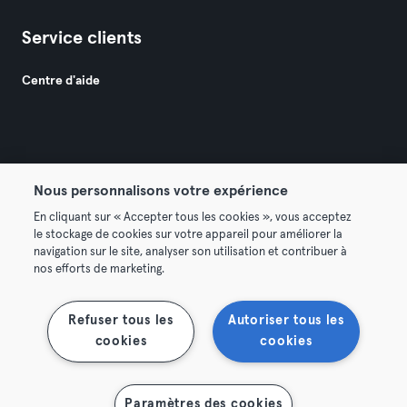
Service clients
Centre d'aide
Nous personnalisons votre expérience
© 2026 Urban Sports Group GmbH. All rights reserved.
En cliquant sur « Accepter tous les cookies », vous acceptez
Conditions générales
Politique de confidentialité
le stockage de cookies sur votre appareil pour améliorer la
navigation sur le site, analyser son utilisation et contribuer à
Mentions légales
Résilier les contrats ici
nos efforts de marketing.
Se rétracter ici
Refuser tous les
Autoriser tous les
cookies
cookies
Paramètres des cookies