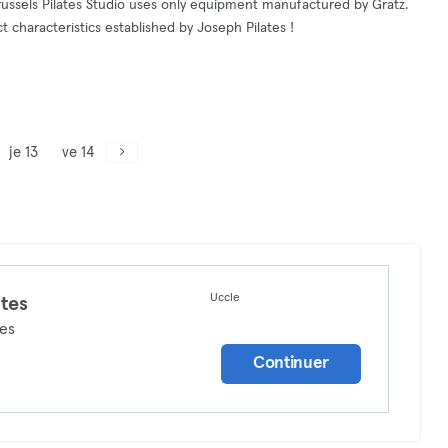
Brussels Pilates Studio uses only equipment manufactured by Gratz.
 characteristics established by Joseph Pilates !
je 13
ve 14
Uccle
ates
tes
Continuer