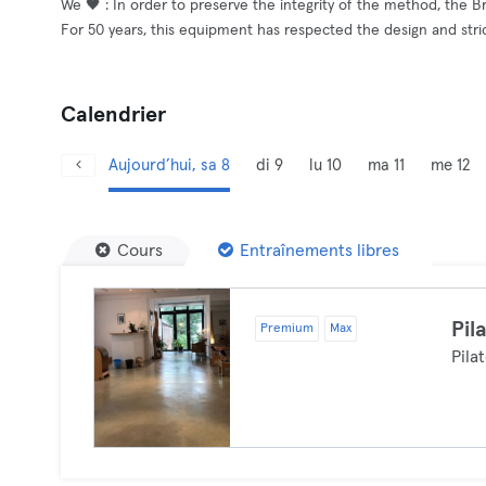
We 🖤 : In order to preserve the integrity of the method, the 
For 50 years, this equipment has respected the design and strict
Calendrier
Aujourd’hui, sa 8
di 9
lu 10
ma 11
me 12
Cours
Entraînements libres
Pil
Premium
Max
Pila