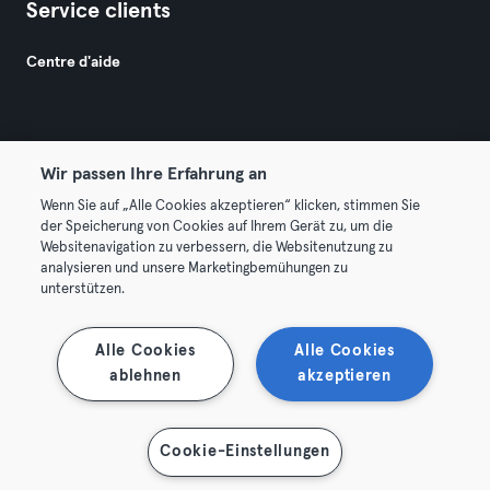
Service clients
Centre d'aide
Wir passen Ihre Erfahrung an
Wenn Sie auf „Alle Cookies akzeptieren“ klicken, stimmen Sie
© 2026 Urban Sports Group GmbH. All rights reserved.
der Speicherung von Cookies auf Ihrem Gerät zu, um die
Conditions générales
Politique de confidentialité
Websitenavigation zu verbessern, die Websitenutzung zu
analysieren und unsere Marketingbemühungen zu
Mentions légales
Résilier les contrats ici
unterstützen.
Se rétracter ici
Alle Cookies
Alle Cookies
ablehnen
akzeptieren
Cookie-Einstellungen