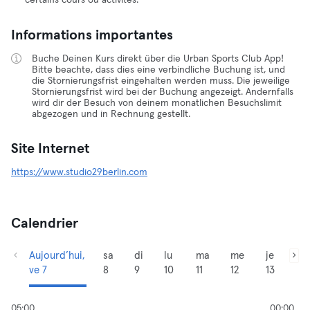
certains cours ou activités.
Informations importantes
Buche Deinen Kurs direkt über die Urban Sports Club App!
Bitte beachte, dass dies eine verbindliche Buchung ist, und
die Stornierungsfrist eingehalten werden muss. Die jeweilige
Stornierungsfrist wird bei der Buchung angezeigt. Andernfalls
wird dir der Besuch von deinem monatlichen Besuchslimit
abgezogen und in Rechnung gestellt.
Site Internet
https://www.studio29berlin.com
Calendrier
Aujourd’hui,
sa
di
lu
ma
me
je
ve 7
8
9
10
11
12
13
05:00
00:00