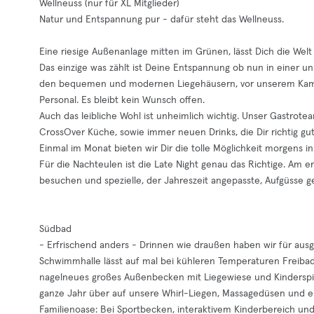
Wellneuss (nur für XL Mitglieder)
Natur und Entspannung pur - dafür steht das Wellneuss.
Eine riesige Außenanlage mitten im Grünen, lässt Dich die Wel
Das einzige was zählt ist Deine Entspannung ob nun in einer 
den bequemen und modernen Liegehäusern, vor unserem Kamin
Personal. Es bleibt kein Wunsch offen.
Auch das leibliche Wohl ist unheimlich wichtig. Unser Gastro
CrossOver Küche, sowie immer neuen Drinks, die Dir richtig gut
Einmal im Monat bieten wir Dir die tolle Möglichkeit morgens 
Für die Nachteulen ist die Late Night genau das Richtige. Am e
besuchen und spezielle, der Jahreszeit angepasste, Aufgüsse 
Südbad
- Erfrischend anders - Drinnen wie draußen haben wir für au
Schwimmhalle lässt auf mal bei kühleren Temperaturen Freibad
nagelneues großes Außenbecken mit Liegewiese und Kinderspie
ganze Jahr über auf unsere Whirl-Liegen, Massagedüsen und ein
Familienoase: Bei Sportbecken, interaktivem Kinderbereich un