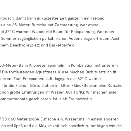
iodach, damit kann in kürzester Zeit ganze in ein Freibad
aus eine 65-Meter-Rutsche mit Zeitmessung. Wer etwas
ei 32° C warmen Wasser viel Raum für Entspannung. Wer noch
 im Sommer zugänglichen parkähnlichen Außenanlage erfreuen. Auch
inem Beachvolleyplatz und Basketballfeld.
er 50-Meter-Bahn Kilometer sammeln. In Kombination mit unserem
! Die fortlaufenden Aquafitness-Kurse machen Dich zusätzlich fit.
mbecken. Zum Entspannen lädt dagegen das 32° C warme
. Für die kleinen Gäste stehen im Eltern-Kind-Becken eine Rutsche
 schon große Erfahrungen im Wasser. ACHTUNG: Wir machen alles
 Sommermonate geschlossen. Ist ja eh Freibadzeit ;)
auf 30 x 60 Meter große Eisfläche ein, Wasser mal in einem anderen
o viel Spaß und die Möglichkeit sich sportlich zu betätigen wie die