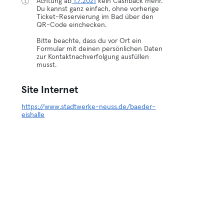
Achtung ab
1.7.2021
kein Cashback mehr.
Du kannst ganz einfach, ohne vorherige
Ticket-Reservierung im Bad über den
QR-Code einchecken.
Bitte beachte, dass du vor Ort ein
Formular mit deinen persönlichen Daten
zur Kontaktnachverfolgung ausfüllen
musst.
Site Internet
https://www.stadtwerke-neuss.de/baeder-
eishalle