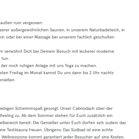
t außen rum vergessen.
unserer außergewöhnlichen Saunen, in unserem Naturbadeteich, in
 oder bei einer Massage bei unserem fachlich geschulten
team verwöhnt Dich bei Deinem Besuch mit leckerer moderne
 tun.
in der noch ruhigen Anlage mit uns Yoga zu machen.
rsten Freitag im Monat kannst Du uns dann bis 2 Uhr nachts
genießen
sgiebigen Schwimmspaß gesorgt. Unser Cabriodach über der
feeling zu. Ab dem Sommer stehen für Euch zusätzlich ein
lbereich bereit. Die Genießer unter Euch dürfen sich zudem das
e Textilsauna freuen. Übrigens: Das Südbad ist eine echte
d Wellnesszone kommt garantiert jeder Besucher auf sine Kosten.