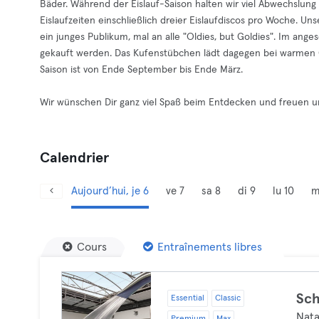
Bäder. Während der Eislauf-Saison halten wir viel Abwechslung 
Eislaufzeiten einschließlich dreier Eislaufdiscos pro Woche. Uns
ein junges Publikum, mal an alle "Oldies, but Goldies". Im an
gekauft werden. Das Kufenstübchen lädt dagegen bei warmen G
Saison ist von Ende September bis Ende März.
Wir wünschen Dir ganz viel Spaß beim Entdecken und freuen u
Calendrier
Aujourd’hui, je 6
ve 7
sa 8
di 9
lu 10
m
Cours
Entraînements libres
Sc
Essential
Classic
Nata