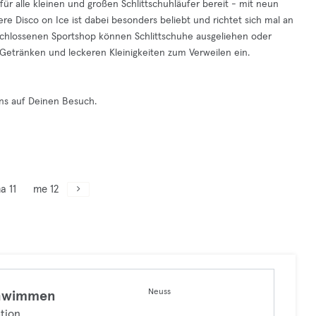
für alle kleinen und großen Schlittschuhläufer bereit - mit neun
ere Disco on Ice ist dabei besonders beliebt und richtet sich mal an
geschlossenen Sportshop können Schlittschuhe ausgeliehen oder
etränken und leckeren Kleinigkeiten zum Verweilen ein.
ns auf Deinen Besuch.
a 11
me 12
Neuss
hwimmen
tion