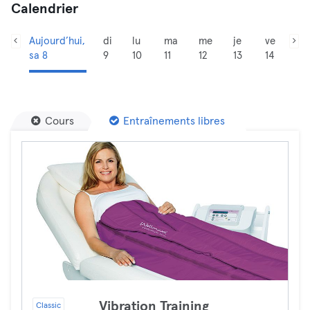
Calendrier
Aujourd’hui,
di
lu
ma
me
je
ve
sa 8
9
10
11
12
13
14
Cours
Entraînements libres
Vibration Training
Classic