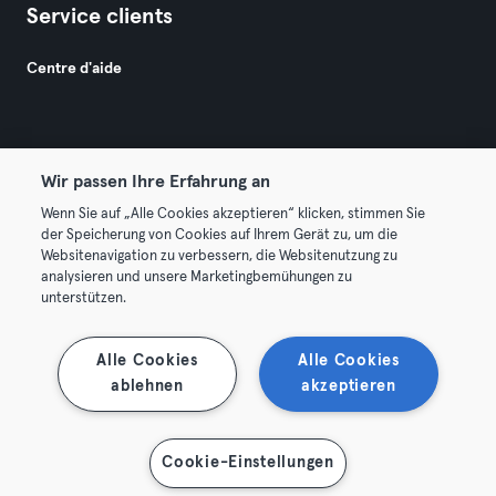
Service clients
Centre d'aide
Wir passen Ihre Erfahrung an
Wenn Sie auf „Alle Cookies akzeptieren“ klicken, stimmen Sie
© 2026 Urban Sports Group GmbH. All rights reserved.
der Speicherung von Cookies auf Ihrem Gerät zu, um die
Conditions générales
Politique de confidentialité
Websitenavigation zu verbessern, die Websitenutzung zu
analysieren und unsere Marketingbemühungen zu
Mentions légales
Résilier les contrats ici
unterstützen.
Se rétracter ici
Alle Cookies
Alle Cookies
ablehnen
akzeptieren
Cookie-Einstellungen