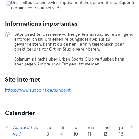
Des limites de check-ins supplémentaires peuvent s'appliquer à
certains cours ou activités.
Informations importantes
Bitte beachte, dass eine vorherige Terminabsprache zwingend
erforderlich ist. Um einen reibungslosen Ablauf zu
gewährleisten, kannst du deinen Termin telefonisch oder
direkt bei uns vor Ort im Studio vereinbaren.
Solarium ist nicht über Urban Sports Club verfügbar, kann
aber gegen Aufpreis vor Ort genutzt werden.
Site Internet
https://www.sunpoint.de/sunpoint
Calendrier
Aujourd’hui,
sa
di
lu
ma
me
je
ve 7
8
9
10
11
12
13