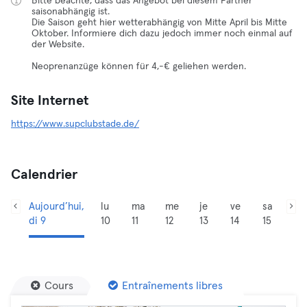
Bitte beachte, dass das Angebot bei diesem Partner
saisonabhängig ist.
Die Saison geht hier wetterabhängig von Mitte April bis Mitte
Oktober. Informiere dich dazu jedoch immer noch einmal auf
der Website.
Neoprenanzüge können für 4,-€ geliehen werden.
Site Internet
https://www.supclubstade.de/
Calendrier
Aujourd’hui,
lu
ma
me
je
ve
sa
di 9
10
11
12
13
14
15
Cours
Entraînements libres