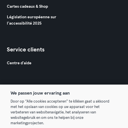
Cartes cadeaux & Shop
Législation européenne sur
l’accessibilité 2025
Service clients
Centre d'aide
We passen jouw ervaring aan
© 2026 Urban Sports Group GmbH. All rights reserved.
Door op “Alle cookies accepteren” te klikken gaat u akkoord
met het opslaan van cookies op uw apparaat voor het
Conditions générales
Politique de confidentialité
verbeteren van websitenavigatie, het analyseren van
websitegebruik en om ons te helpen bij onze
Mentions légales
Résilier les contrats ici
marketingprojecten.