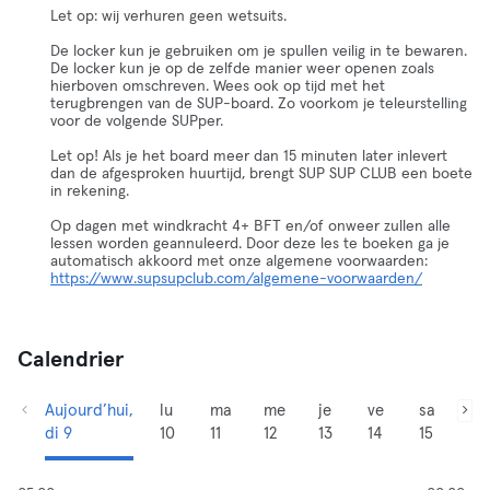
Let op: wij verhuren geen wetsuits.
De locker kun je gebruiken om je spullen veilig in te bewaren.
De locker kun je op de zelfde manier weer openen zoals
hierboven omschreven. Wees ook op tijd met het
terugbrengen van de SUP-board. Zo voorkom je teleurstelling
voor de volgende SUPper.
Let op! Als je het board meer dan 15 minuten later inlevert
dan de afgesproken huurtijd, brengt SUP SUP CLUB een boete
in rekening.
Op dagen met windkracht 4+ BFT en/of onweer zullen alle
lessen worden geannuleerd. Door deze les te boeken ga je
automatisch akkoord met onze algemene voorwaarden:
https://www.supsupclub.com/algemene-voorwaarden/
Calendrier
Aujourd’hui,
lu
ma
me
je
ve
sa
di 9
10
11
12
13
14
15