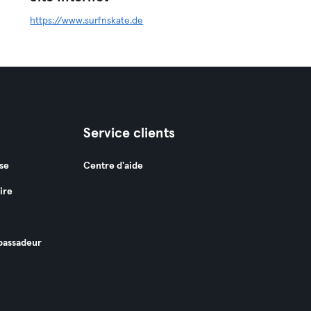
https://www.surfnskate.de
Service clients
se
Centre d'aide
ire
assadeur