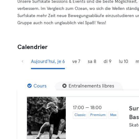
Unsere Surfskate Sessions & Events sind die beste Möglichkeit, 
verbessern. Im Vergleich zum Ozean, wo sich die Wellen stän
Surfskate mehr Zeit neue Bewegungsabläufe einzustudieren u
Gruppe auch noch unglaublich viel Spaß! Yess!
Calendrier
Aujourd’hui, je 6
ve 7
sa 8
di 9
lu 10
m
Cours
Entraînements libres
17:00 — 18:00
Sur
Classic
Premium
Max
Bas
Skat