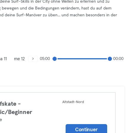
deine Surf-Skills in der City ohne Wellen zu erlernen und zu
dig bewegen und die Bedingungen verändern, hast du auf dem
nd deine Surf-Manöver zu üben... und machen besonders in der
a 11
me 12
05:00
00:00
Altstadt-Nord
fskate -
ic/Beginner
e
Continuer