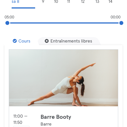
sa 8
9
10
11
12
13
14
05:00
00:00
Cours
Entraînements libres
11:00 —
Barre Booty
11:50
Barre