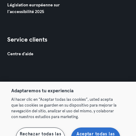
Législation européenne sur
l’accessibilité 2025
Service clients
Centre d'aide
Adaptaremos tu experiencia
© 2026 Urban Sports Group GmbH. All rights reserved.
Al hacer clic en “Aceptar todas las cookies”, usted acepta
Conditions générales
Politique de confidentialité
que las cookies se guarden en su dispositivo para mejorar la
navegación del sitio, analizar el uso del mismo, y colaborar
Mentions légales
Résilier les contrats ici
con nuestros estudios para marketing.
Se rétracter ici
Rechazar todas las
Aceptar todas las