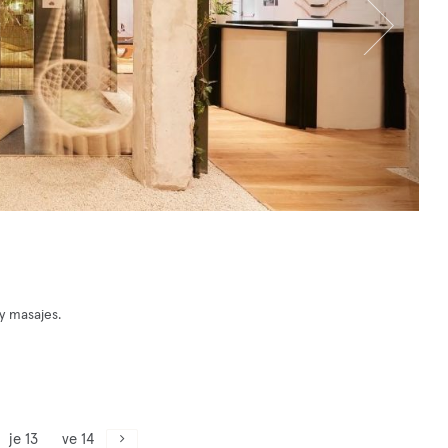
y masajes.
je 13
ve 14