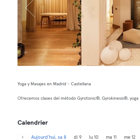
Yoga y Masajes en Madrid - Castellana
Ofrecemos clases del método Gyrotonic®, Gyrokinesis®, yoga 
Calendrier
Aujourd’hui, sa 8
di 9
lu 10
ma 11
me 12