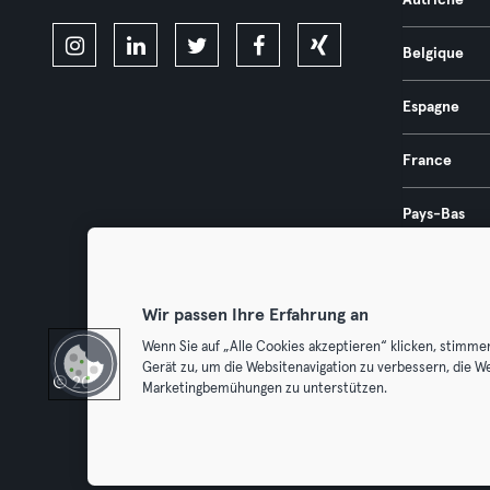
Autriche
Belgique
Espagne
France
Pays-Bas
Portugal
Wir passen Ihre Erfahrung an
Wenn Sie auf „Alle Cookies akzeptieren“ klicken, stimme
Gerät zu, um die Websitenavigation zu verbessern, die W
© 2026 Urban Sports Group GmbH. All rights reserved.
Conditions g
Marketingbemühungen zu unterstützen.
Résilier l