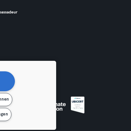
assadeur
ehnen
ngen