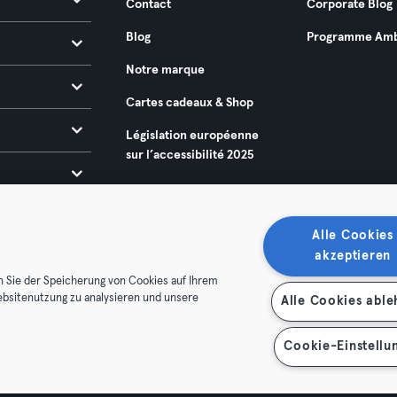
Contact
Corporate Blog
Blog
Programme Amb
Notre marque
Cartes cadeaux & Shop
Législation européenne
sur l’accessibilité 2025
Alle Cookies
akzeptieren
n Sie der Speicherung von Cookies auf Ihrem
ebsitenutzung zu analysieren und unsere
Alle Cookies abl
énérales
Politique de confidentialité
Mentions légales
es contrats ici
Se rétracter ici
Cookie-Einstellu