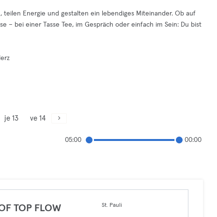
eilen Energie und gestalten ein lebendiges Miteinander. Ob auf
e – bei einer Tasse Tee, im Gespräch oder einfach im Sein: Du bist
Herz
je 13
ve 14
05:00
00:00
St. Pauli
OF TOP FLOW