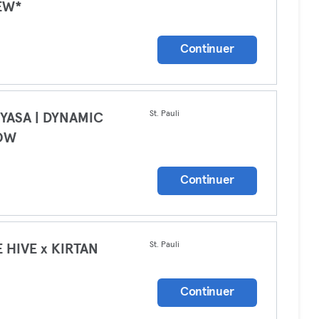
EW*
a
Continuer
St. Pauli
YASA | DYNAMIC
OW
a
Continuer
St. Pauli
 HIVE x KIRTAN
a
Continuer