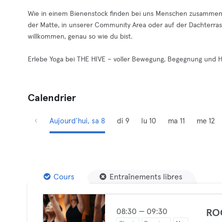
Wie in einem Bienenstock finden bei uns Menschen zusammen, t
der Matte, in unserer Community Area oder auf der Dachterrass
willkommen, genau so wie du bist.
Erlebe Yoga bei THE HIVE – voller Bewegung, Begegnung und 
Calendrier
Aujourd’hui, sa 8
di 9
lu 10
ma 11
me 12
Cours
Entraînements libres
08:30 — 09:30
RO