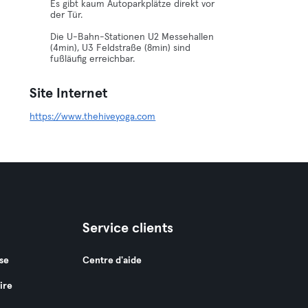
Es gibt kaum Autoparkplätze direkt vor
der Tür.
Die U-Bahn-Stationen U2 Messehallen
(4min), U3 Feldstraße (8min) sind
fußläufig erreichbar.
Site Internet
https://www.thehiveyoga.com
Service clients
se
Centre d'aide
ire