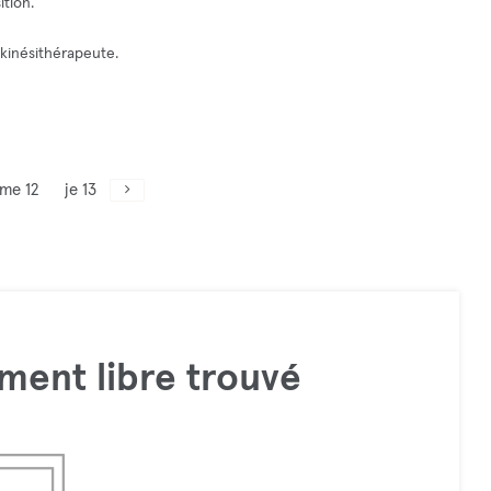
ition.
kinésithérapeute.
me 12
je 13
ment libre trouvé