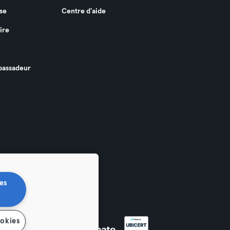
se
Centre d'aide
ire
assadeur
es
ookies