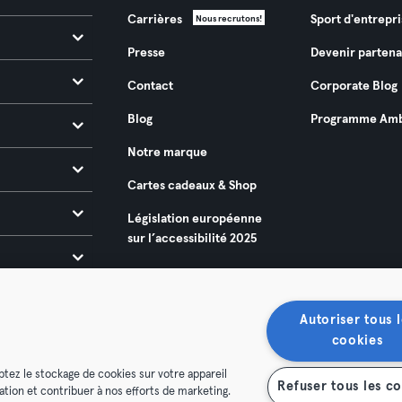
Carrières
Sport d'entrepri
Nous recrutons!
Presse
Devenir partena
Contact
Corporate Blog
Blog
Programme Amb
Notre marque
Cartes cadeaux & Shop
Législation européenne
sur l’accessibilité 2025
Autoriser tous l
cookies
ptez le stockage de cookies sur votre appareil
Refuser tous les c
isation et contribuer à nos efforts de marketing.
énérales
Politique de confidentialité
Mentions légales