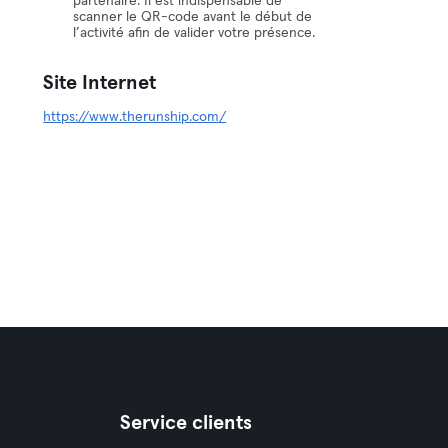
partenaire. Il est indispensable de
scanner le QR-code avant le début de
l’activité afin de valider votre présence.
Site Internet
https://www.therunship.com/
Service clients