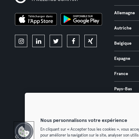
Allemagne
Autriche
Belgique
Espagne
France
Pays-Bas
Portugal
Nous personnalisons votre expérience
En cliquant sur « Accepter tous les cookies », vous acce
pour améliorer la navigation sur le site, analyser son util
© 2026 Urban Sports Group GmbH. All rights reserved.
Conditions g