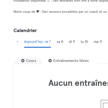
Installation disponible 🚿 : Des vestiaires sont mis à votre dispos
Notre coup de 🖤 : Des sessions encadrées par un coach et un 
Calendrier
Aujourd’hui, ve 7
sa 8
di 9
lu 10
ma 11
Cours
Entraînements libres
Aucun entraîne