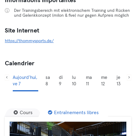
Informations importantes
Der Trainingsbereich mit elektronischem Training und Rücken
und Gelenkkonzept (milon & five) nur gegen Aufpreis möglich
Site Internet
https://thommysports.de/
Calendrier
Aujourd’hui,
sa
di
lu
ma
me
je
ve 7
8
9
10
11
12
13
Cours
Entraînements libres