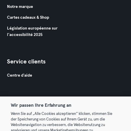
Notre marque
Cartes cadeaux & Shop
Législation européenne sur
l’accessibilité 2025
Service clients
Centre d'aide
Wir passen Ihre Erfahrung an
Wenn Sie auf „Alle Cookies akzeptieren“ klicken, stimmen Sie
© 2026 Urban Sports Group GmbH. All rights reserved.
der Speicherung von Cookies auf Ihrem Gerät zu, um die
Conditions générales
Politique de confidentialité
Websitenavigation zu verbessern, die Websitenutzung zu
analysieren und unsere Marketingbemühungen zu