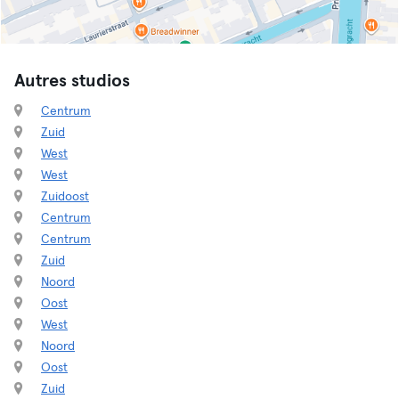
Autres studios
Centrum
Zuid
West
West
Zuidoost
Centrum
Centrum
Zuid
Noord
Oost
West
Noord
Oost
Zuid