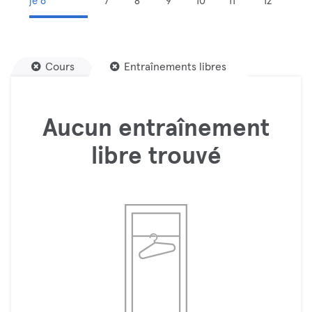
je 6
7
8
9
10
11
12
Cours
Entraînements libres
Aucun entraînement
libre trouvé