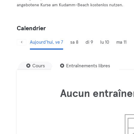
angebotene Kurse am Kudamm-Beach kostenlos nutzen.
Calendrier
Aujourd’hui, ve 7
sa 8
di 9
lu 10
ma 11
Cours
Entraînements libres
Aucun entraîne