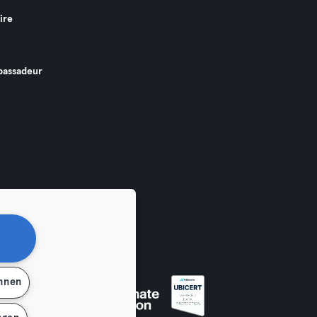
ire
assadeur
ehnen