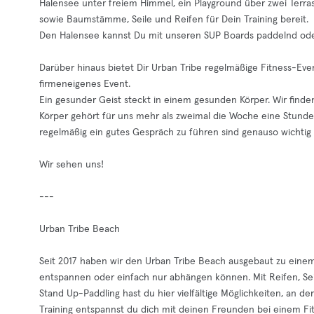
Halensee unter freiem Himmel, ein Playground über zwei Terrass
sowie Baumstämme, Seile und Reifen für Dein Training bereit.
Den Halensee kannst Du mit unseren SUP Boards paddelnd od
Darüber hinaus bietet Dir Urban Tribe regelmäßige Fitness-Ev
firmeneigenes Event.
Ein gesunder Geist steckt in einem gesunden Körper. Wir find
Körper gehört für uns mehr als zweimal die Woche eine Stund
regelmäßig ein gutes Gespräch zu führen sind genauso wichti
Wir sehen uns!
---
Urban Tribe Beach
Seit 2017 haben wir den Urban Tribe Beach ausgebaut zu einem 
entspannen oder einfach nur abhängen können. Mit Reifen, S
Stand Up-Paddling hast du hier vielfältige Möglichkeiten, an 
Training entspannst du dich mit deinen Freunden bei einem Fit