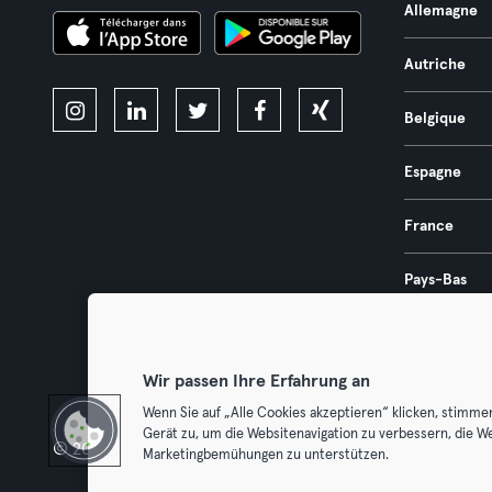
Allemagne
Autriche
Belgique
Espagne
France
Pays-Bas
Portugal
Wir passen Ihre Erfahrung an
Wenn Sie auf „Alle Cookies akzeptieren“ klicken, stimme
Gerät zu, um die Websitenavigation zu verbessern, die W
© 2026 Urban Sports Group GmbH. All rights reserved.
Conditions g
Marketingbemühungen zu unterstützen.