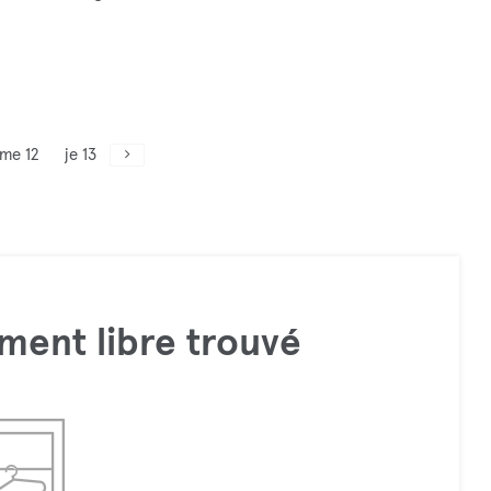
me 12
je 13
ment libre trouvé