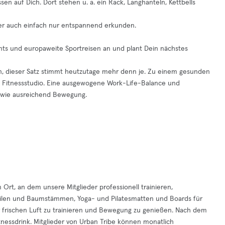
en auf Dich. Dort stehen u. a. ein Rack, Langhanteln, Kettbells
er auch einfach nur entspannend erkunden.
ents und europaweite Sportreisen an und plant Dein nächstes
en, dieser Satz stimmt heutzutage mehr denn je. Zu einem gesunden
e Fitnessstudio. Eine ausgewogene Work-Life-Balance und
g wie ausreichend Bewegung.
Ort, an dem unsere Mitglieder professionell trainieren,
eilen und Baumstämmen, Yoga- und Pilatesmatten und Boards für
der frischen Luft zu trainieren und Bewegung zu genießen. Nach dem
nessdrink. Mitglieder von Urban Tribe können monatlich