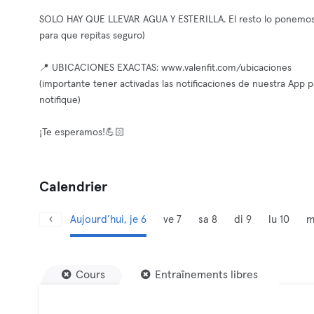
SOLO HAY QUE LLEVAR AGUA Y ESTERILLA. El resto lo ponemos nos
para que repitas seguro)
📍 UBICACIONES EXACTAS: www.valenfit.com/ubicaciones
(importante tener activadas las notificaciones de nuestra App p
notifique)
¡Te esperamos!💪🏻
Calendrier
Aujourd’hui, je 6
ve 7
sa 8
di 9
lu 10
m
Cours
Entraînements libres