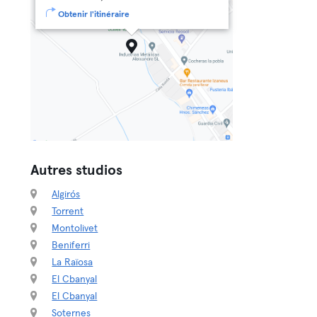
Obtenir l'itinéraire
Autres studios
Algirós
Torrent
Montolivet
Beniferri
La Raïosa
El Cbanyal
El Cbanyal
Soternes