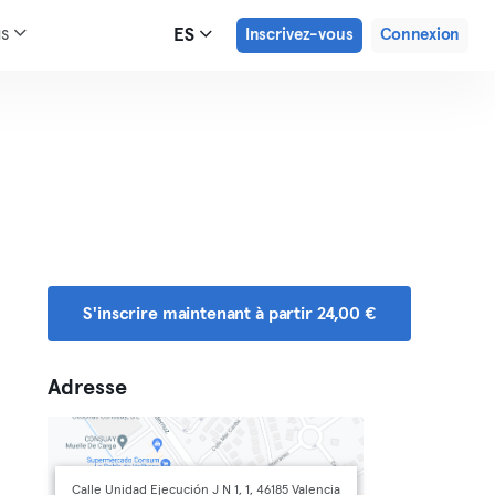
us
ES
Inscrivez-vous
Connexion
S'inscrire maintenant à partir 24,00 €
Adresse
Calle Unidad Ejecución J N 1, 1, 46185 Valencia