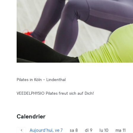
Pilates in Köln - Lindenthal
VEEDELPHYSIO Pilates freut sich auf Dich!
Calendrier
Aujourd’hui, ve 7
sa 8
di 9
lu 10
ma 11