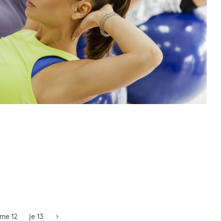
me 12
je 13