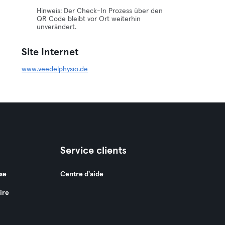
Hinweis: Der Check-In Prozess über den
QR Code bleibt vor Ort weiterhin
unverändert.
Site Internet
www.veedelphysio.de
Service clients
se
Centre d'aide
ire