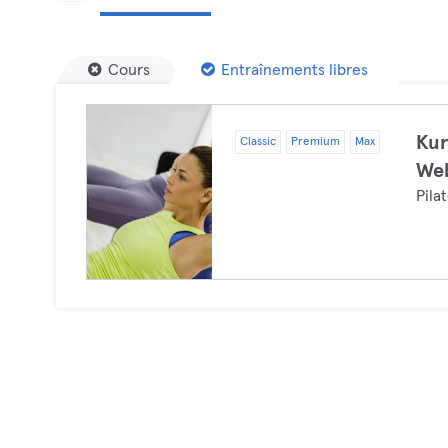
Cours
Entraînements libres
Kur
Classic
Premium
Max
Web
Pila