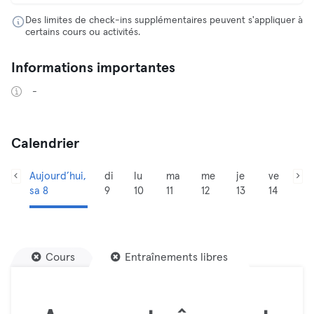
Des limites de check-ins supplémentaires peuvent s'appliquer à
certains cours ou activités.
Informations importantes
-
Calendrier
Aujourd’hui,
di
lu
ma
me
je
ve
sa 8
9
10
11
12
13
14
Cours
Entraînements libres