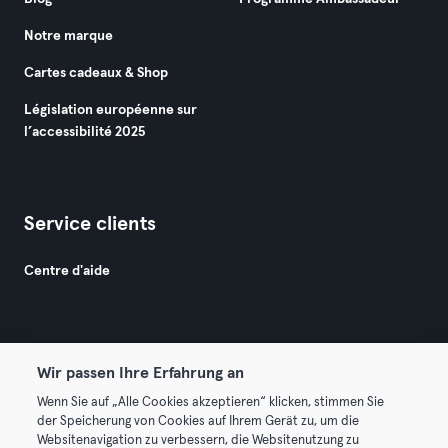
Notre marque
Cartes cadeaux & Shop
Législation européenne sur
l’accessibilité 2025
Service clients
Centre d'aide
Wir passen Ihre Erfahrung an
Wenn Sie auf „Alle Cookies akzeptieren“ klicken, stimmen Sie
© 2026 Urban Sports Group GmbH. All rights reserved.
der Speicherung von Cookies auf Ihrem Gerät zu, um die
Conditions générales
Politique de confidentialité
Websitenavigation zu verbessern, die Websitenutzung zu