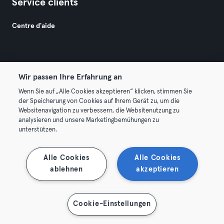
Service clients
Centre d'aide
Wir passen Ihre Erfahrung an
Wenn Sie auf „Alle Cookies akzeptieren“ klicken, stimmen Sie
© 2026 Urban Sports Group GmbH. All rights reserved.
der Speicherung von Cookies auf Ihrem Gerät zu, um die
Conditions générales
Politique de confidentialité
Websitenavigation zu verbessern, die Websitenutzung zu
analysieren und unsere Marketingbemühungen zu
Mentions légales
Résilier les contrats ici
unterstützen.
Se rétracter ici
Alle Cookies
Alle Cookies
ablehnen
akzeptieren
Cookie-Einstellungen