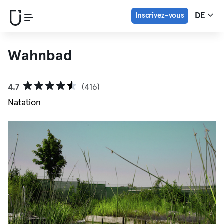
Inscrivez-vous
DE
Wahnbad
4.7
(416)
Natation