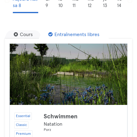
sa 8
9
10
11
12
13
14
Cours
Entraînements libres
Schwimmen
Essential
Natation
Classic
Porz
Premium