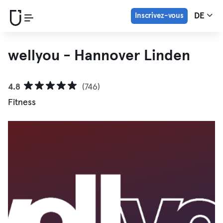
Inscrivez-vous
DE
wellyou - Hannover Linden
4.8
(746)
Fitness