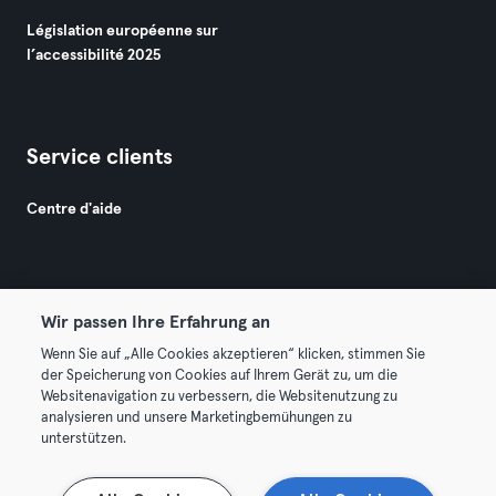
Législation européenne sur
l’accessibilité 2025
Service clients
Centre d'aide
Wir passen Ihre Erfahrung an
Wenn Sie auf „Alle Cookies akzeptieren“ klicken, stimmen Sie
© 2026 Urban Sports Group GmbH. All rights reserved.
der Speicherung von Cookies auf Ihrem Gerät zu, um die
Conditions générales
Politique de confidentialité
Websitenavigation zu verbessern, die Websitenutzung zu
analysieren und unsere Marketingbemühungen zu
Mentions légales
Résilier les contrats ici
unterstützen.
Se rétracter ici