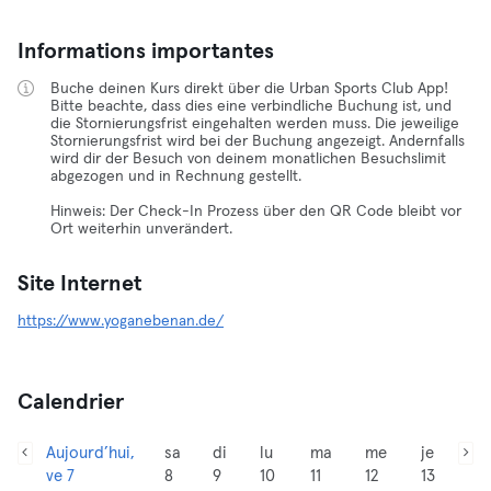
Informations importantes
Buche deinen Kurs direkt über die Urban Sports Club App!
Bitte beachte, dass dies eine verbindliche Buchung ist, und
die Stornierungsfrist eingehalten werden muss. Die jeweilige
Stornierungsfrist wird bei der Buchung angezeigt. Andernfalls
wird dir der Besuch von deinem monatlichen Besuchslimit
abgezogen und in Rechnung gestellt.
Hinweis: Der Check-In Prozess über den QR Code bleibt vor
Ort weiterhin unverändert.
Site Internet
https://www.yoganebenan.de/
Calendrier
Aujourd’hui,
sa
di
lu
ma
me
je
ve 7
8
9
10
11
12
13