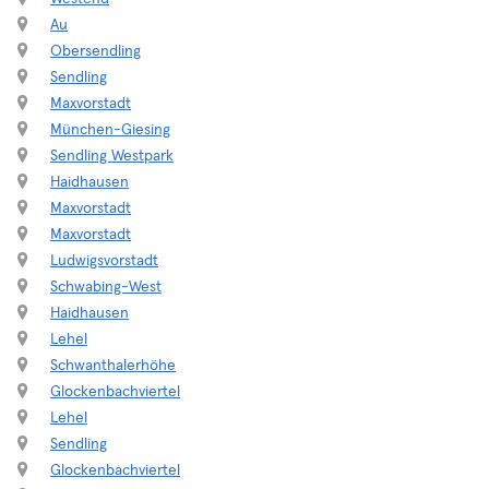
Au
Obersendling
Sendling
Maxvorstadt
München-Giesing
Sendling Westpark
Haidhausen
Maxvorstadt
Maxvorstadt
Ludwigsvorstadt
Schwabing-West
Haidhausen
Lehel
Schwanthalerhöhe
Glockenbachviertel
Lehel
Sendling
Glockenbachviertel