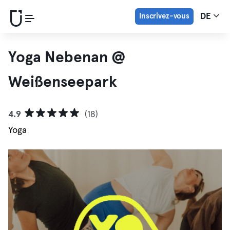
Inscrivez-vous
DE
Yoga Nebenan @
Weißenseepark
4.9
(18)
Yoga