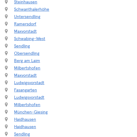
Steinhausen
Schwanthalerhöhe
Untersendling
Ramersdorf
Maxvorstadt
Schwabing-West
Sendling
Obersendling
Berg am Laim
Milbertshofen
Maxvorstadt
Ludwigsvorstadt
Fasangarten
Ludwigsvorstadt
Milbertshofen
München-Giesing
Haidhausen
Haidhausen
Sendling