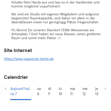
Schalte Dein Handy aus und lass es in der Garderobe und
komme möglichst unparfümiert.
Wir sind ein Studio mit eigenen Mitgliedern und aufgrund
begrenzten Raumkapazität, sind daher vor allem in die
Abendklassen meist nur geringfügig Plätze freigeschaltet.
Ps: Kennst Du unseren Standort 13086 Weissensee am
Antonplatz ? Dort haben wir neue Klassen, einen größeren
Raum und somit mehr Plätze :-)
Site Internet
https://www.yogacircle-berlin.de
Calendrier
Aujourd’hui,
sa
di
lu
ma
me
je
ve 7
8
9
10
11
12
13