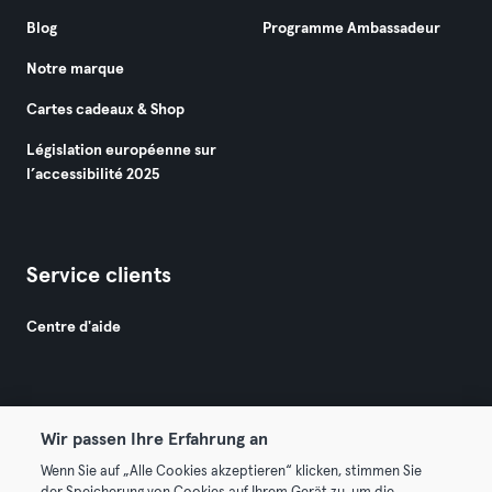
Blog
Programme Ambassadeur
Notre marque
Cartes cadeaux & Shop
Législation européenne sur
l’accessibilité 2025
Service clients
Centre d'aide
Wir passen Ihre Erfahrung an
Wenn Sie auf „Alle Cookies akzeptieren“ klicken, stimmen Sie
© 2026 Urban Sports Group GmbH. All rights reserved.