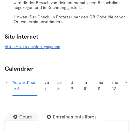
wird dir der Besuch von deinem monatlichen Besuchslimit
abgezogen und in Rechnung gestellt.
Hinweis: Der Check-In Prozess über den QR Code bleibt vor
Ort weiterhin unverändert.
Site Internet
https://linktr.ee/den_yogaman
Calendrier
Aujourd’hui,
ve
sa
di
lu
ma
me
je 6
7
8
9
10
11
12
Cours
Entraînements libres