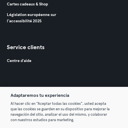
Cartes cadeaux & Shop
Législation européenne sur
l’accessibilité 2025
Service clients
Centre d'aide
Adaptaremos tu experiencia
© 2026 Urban Sports Group GmbH. All rights reserved.
Al hacer clic en “Aceptar todas las cookies”, usted acepta
Conditions générales
Politique de confidentialité
que las cookies se guarden en su dispositivo para mejorar la
navegación del sitio, analizar el uso del mismo, y colaborar
Mentions légales
Résilier les contrats ici
con nuestros estudios para marketing.