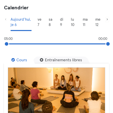
Calendrier
Aujourd’hui,
ve
sa
di
lu
ma
me
je 6
7
8
9
10
11
12
05:00
00:00
Cours
Entraînements libres