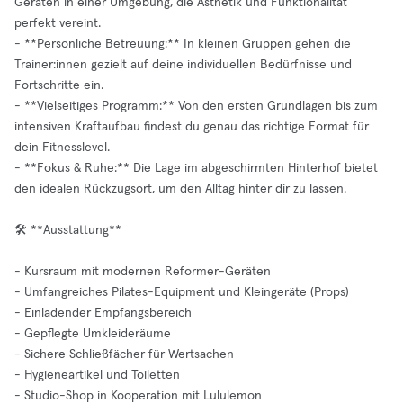
Geräten in einer Umgebung, die Ästhetik und Funktionalität
perfekt vereint.
- **Persönliche Betreuung:** In kleinen Gruppen gehen die
Trainer:innen gezielt auf deine individuellen Bedürfnisse und
Fortschritte ein.
- **Vielseitiges Programm:** Von den ersten Grundlagen bis zum
intensiven Kraftaufbau findest du genau das richtige Format für
dein Fitnesslevel.
- **Fokus & Ruhe:** Die Lage im abgeschirmten Hinterhof bietet
den idealen Rückzugsort, um den Alltag hinter dir zu lassen.
🛠️ **Ausstattung**
- Kursraum mit modernen Reformer-Geräten
- Umfangreiches Pilates-Equipment und Kleingeräte (Props)
- Einladender Empfangsbereich
- Gepflegte Umkleideräume
- Sichere Schließfächer für Wertsachen
- Hygieneartikel und Toiletten
- Studio-Shop in Kooperation mit Lululemon