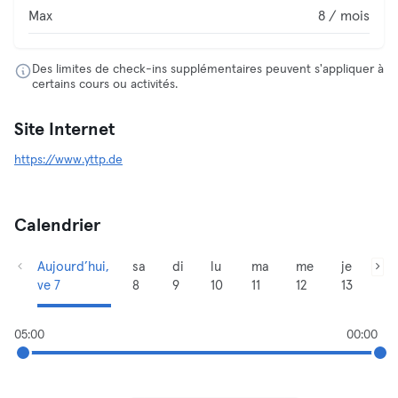
Max
8 / mois
Des limites de check-ins supplémentaires peuvent s'appliquer à
certains cours ou activités.
Site Internet
https://www.yttp.de
Calendrier
Aujourd’hui,
sa
di
lu
ma
me
je
ve 7
8
9
10
11
12
13
05:00
00:00