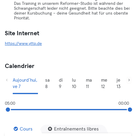
Das Training in unserem Reformer-Studio ist während der
Schwangerschaft leider nicht geeignet. Bitte beachte dies bei
deiner Kursbuchung – deine Gesundheit hat für uns oberste
Priorität.
Site Internet
https://www.yttp.de
Calendrier
Aujourd’hui,
sa
di
lu
ma
me
je
ve 7
8
9
10
11
12
13
05:00
00:00
Cours
Entraînements libres