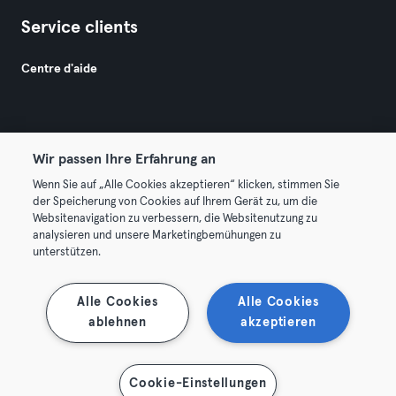
Service clients
Centre d'aide
Wir passen Ihre Erfahrung an
Wenn Sie auf „Alle Cookies akzeptieren“ klicken, stimmen Sie
© 2026 Urban Sports Group GmbH. All rights reserved.
der Speicherung von Cookies auf Ihrem Gerät zu, um die
Conditions générales
Politique de confidentialité
Websitenavigation zu verbessern, die Websitenutzung zu
analysieren und unsere Marketingbemühungen zu
Mentions légales
Résilier les contrats ici
unterstützen.
Se rétracter ici
Alle Cookies
Alle Cookies
ablehnen
akzeptieren
Cookie-Einstellungen