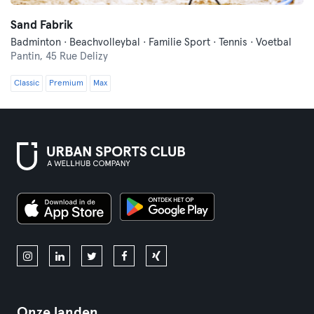
Sand Fabrik
Badminton · Beachvolleybal · Familie Sport · Tennis · Voetbal
Pantin,
45 Rue Delizy
Classic
Premium
Max
Onze landen