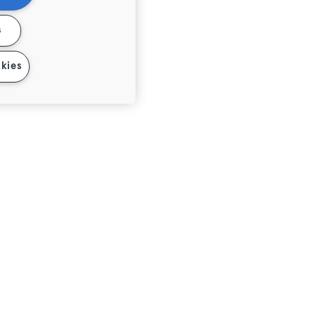
s
kies