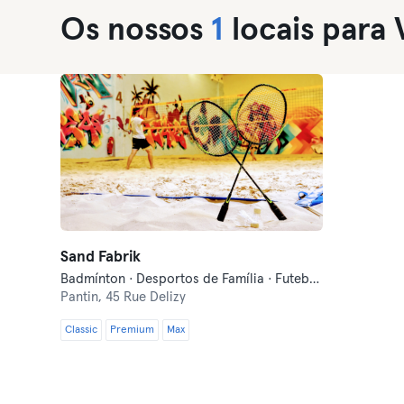
Os nossos
1
locais para 
Sand Fabrik
Badmínton · Desportos de Família · Futebol · Ténis · Voleibol de Praia
Pantin,
45 Rue Delizy
Classic
Premium
Max