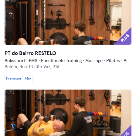
PLUS
PT do Bairro RESTELO
Bokssport · EMS · Functionele Training · Massage · Pilates · Pilates Reformer
Belém,
Rua Tristão Vaz, 31A
Premium
Max