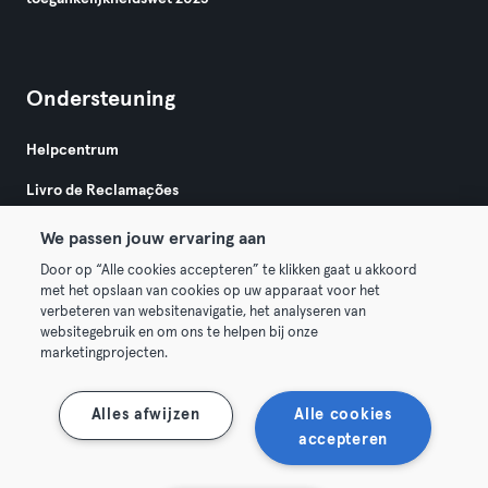
Ondersteuning
Helpcentrum
Livro de Reclamações
We passen jouw ervaring aan
Door op “Alle cookies accepteren” te klikken gaat u akkoord
met het opslaan van cookies op uw apparaat voor het
verbeteren van websitenavigatie, het analyseren van
websitegebruik en om ons te helpen bij onze
Algemene Voorwaarden
Privacy
Bedrijfsgegevens
marketingprojecten.
Trek hier je contract terug
Alles afwijzen
Alle cookies
accepteren