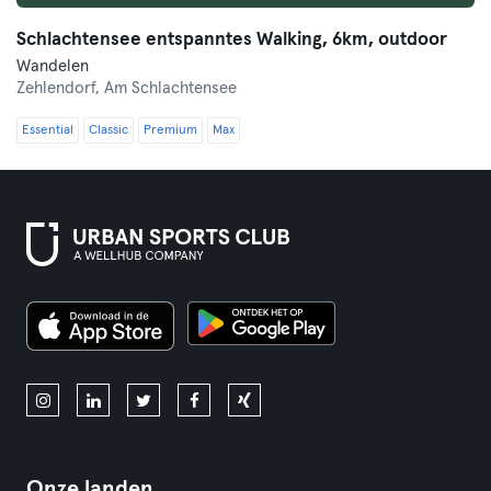
Schlachtensee entspanntes Walking, 6km, outdoor
Wandelen
Zehlendorf,
Am Schlachtensee
Essential
Classic
Premium
Max
Onze landen