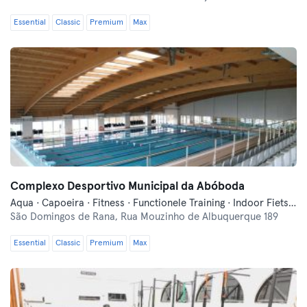
Essential
Classic
Premium
Max
Complexo Desportivo Municipal da Abóboda
Aqua · Capoeira · Fitness · Functionele Training · Indoor Fietsen · Moderne Zelfverdediging · Yoga · Zwemmen
São Domingos de Rana,
Rua Mouzinho de Albuquerque 189
Essential
Classic
Premium
Max