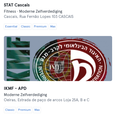
STAT Cascais
Fitness · Moderne Zelfverdediging
Cascais,
Rua Fernão Lopes 103 CASCAIS
Essential
Classic
Premium
Max
IKMF - APD
Moderne Zelfverdediging
Oeiras,
Estrada de paço de arcos Loja 25A, B e C
Classic
Premium
Max