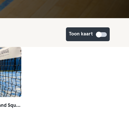
Toon kaart
Frans Otten Stadium Padel and Squash