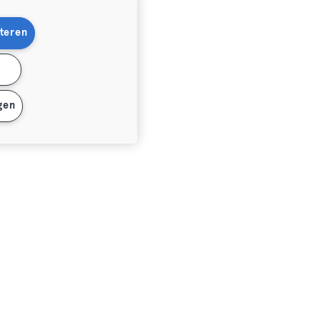
teren
n
gen