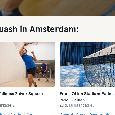
quash in Amsterdam:
ellness Zuiver Squash
Padel · Squash
enkade 8
Zuid,
IJsbaanpad 43
lassic
Premium
Max
Essential
Classic
Premium
Max