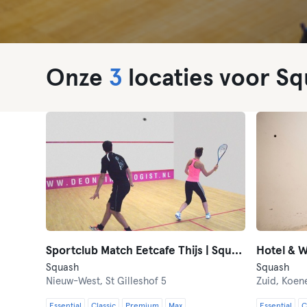
Onze
3
locaties voor S
Sportclub Match Eetcafe Thijs | Squash
Hotel & W
Squash
Squash
Nieuw-West,
St Gilleshof 5
Zuid,
Koen
Essential
Classic
Premium
Max
Essential
C