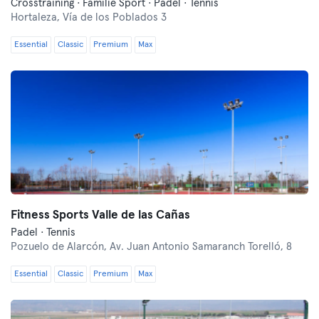
Crosstraining · Familie Sport · Padel · Tennis
Hortaleza,
Vía de los Poblados 3
Essential
Classic
Premium
Max
Fitness Sports Valle de las Cañas
Padel · Tennis
Pozuelo de Alarcón,
Av. Juan Antonio Samaranch Torelló, 8
Essential
Classic
Premium
Max