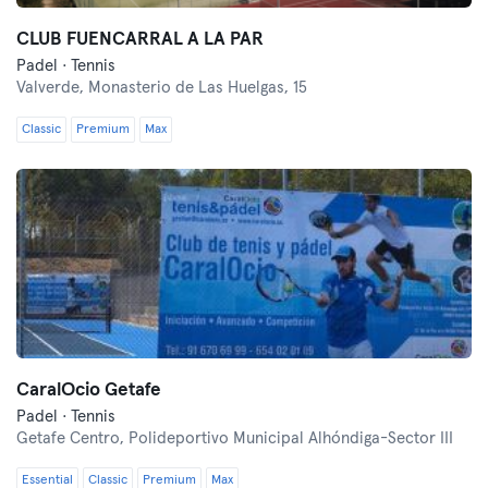
CLUB FUENCARRAL A LA PAR
Padel · Tennis
Valverde,
Monasterio de Las Huelgas, 15
Classic
Premium
Max
CaralOcio Getafe
Padel · Tennis
Getafe Centro,
Polideportivo Municipal Alhóndiga-Sector III
Essential
Classic
Premium
Max