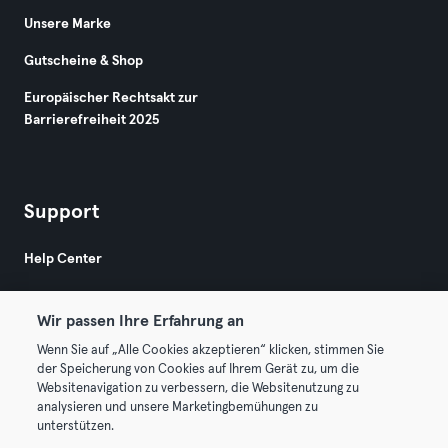
Unsere Marke
Gutscheine & Shop
Europäischer Rechtsakt zur
Barrierefreiheit 2025
Support
Help Center
Wir passen Ihre Erfahrung an
Wenn Sie auf „Alle Cookies akzeptieren“ klicken, stimmen Sie
der Speicherung von Cookies auf Ihrem Gerät zu, um die
Websitenavigation zu verbessern, die Websitenutzung zu
© 2026 Urban Sports Group GmbH. All rights reserved.
analysieren und unsere Marketingbemühungen zu
AGB
Datenschutz
Impressum
unterstützen.