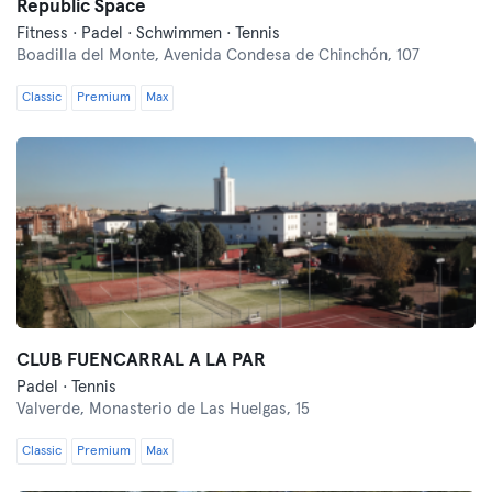
Republic Space
Fitness · Padel · Schwimmen · Tennis
Boadilla del Monte,
Avenida Condesa de Chinchón, 107
Classic
Premium
Max
CLUB FUENCARRAL A LA PAR
Padel · Tennis
Valverde,
Monasterio de Las Huelgas, 15
Classic
Premium
Max