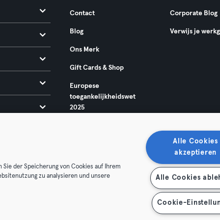
Contact
Corporate Blog
Blog
Verwijs je werk
Ons Merk
Gift Cards & Shop
Europese
toegankelijkheidswet
2025
Alle Cookies
akzeptieren
n Sie der Speicherung von Cookies auf Ihrem
ebsitenutzung zu analysieren und unsere
Alle Cookies abl
oorwaarden
Privacy
Bedrijfsgegevens
Membership opzegg
 je contract terug
Cookie-Einstellu