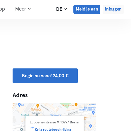
hop
Meer
DE
Meld je aan
Inloggen
Begin nu vanaf 24,00 €
Adres
Lübbenerstrasse 9, 10997 Berlin
Krijg routebeschrijving