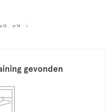
o 13
vr 14
raining gevonden