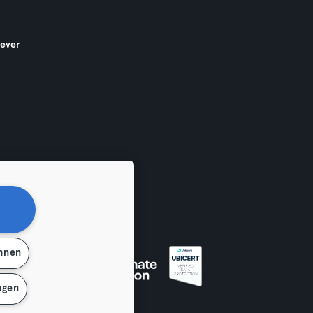
gever
ehnen
en
ngen