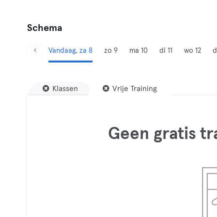
Schema
Vandaag, za 8
zo 9
ma 10
di 11
wo 12
d
Klassen
Vrije Training
Geen gratis t