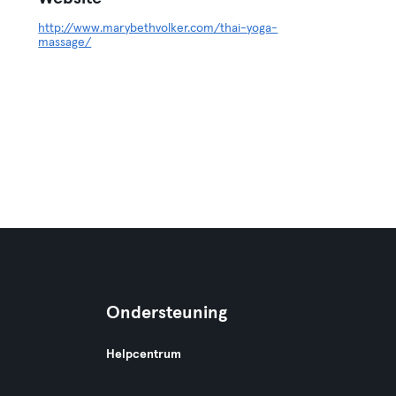
http://www.marybethvolker.com/thai-yoga-
massage/
Ondersteuning
Helpcentrum