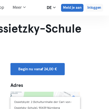
hop
Meer
DE
Meld je aan
Inloggen
ssietzky-Schule
Begin nu vanaf 24,00 €
Adres
Ossietzkystr. 2 (Schulturnhalle der Carl-von-
Ossietzky-Schule), 90439 Nürnberg