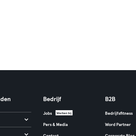
nden
Bedrijf
B2B
Jobs
Bedrijfsfitness
Werken bij
Pers & Media
Word Partner