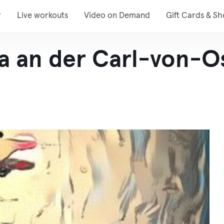
r
Live workouts
Video on Demand
Gift Cards & S
a an der Carl-von-O