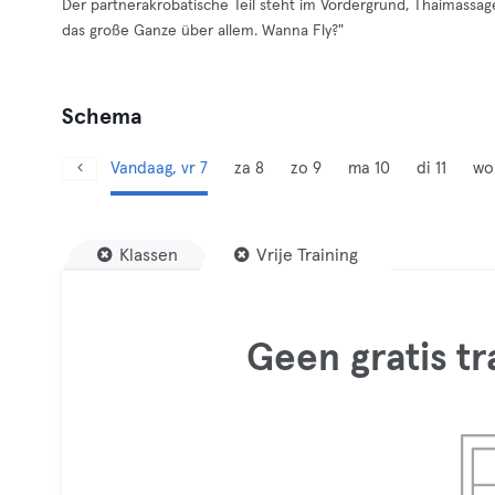
Der partnerakrobatische Teil steht im Vordergrund, Thaimassa
das große Ganze über allem. Wanna Fly?"
Schema
Vandaag, vr 7
za 8
zo 9
ma 10
di 11
wo
Klassen
Vrije Training
Geen gratis t