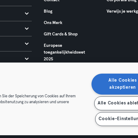
Contact
Corporate Blog
Blog
Verwijs je werk
Ons Merk
Gift Cards & Shop
Europese
toegankelijkheidswet
2025
Alle Cookies
akzeptieren
n Sie der Speicherung von Cookies auf Ihrem
ebsitenutzung zu analysieren und unsere
Alle Cookies abl
oorwaarden
Privacy
Bedrijfsgegevens
Membership opzegg
 je contract terug
Cookie-Einstellu