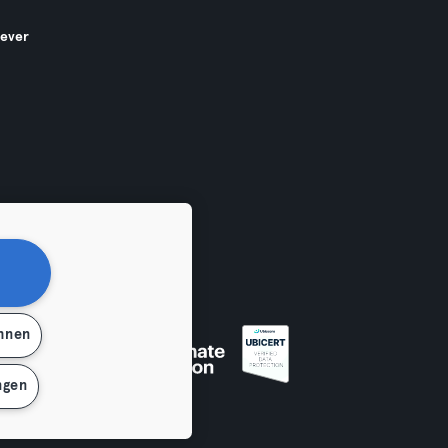
gever
ehnen
en
ngen