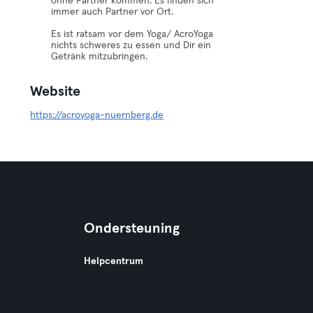
ohne Partner kommen. Es finden sich
immer auch Partner vor Ort.
Es ist ratsam vor dem Yoga/ AcroYoga
nichts schweres zu essen und Dir ein
Getränk mitzubringen.
Website
https://acroyoga-nuernberg.de
Ondersteuning
Helpcentrum