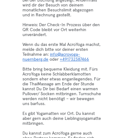
bei der Buchung angezeigt. Andernfalls
wird dir der Besuch von deinem
monatlichen Besuchslimit abgezogen
und in Rechnung gestellt.
Hinweis: Der Check-In Prozess über den
QR Code bleibt vor Ort weiterhin
unverändert.
Wenn du das erste Mal AcroYoga machst,
melde dich bitte vor deiner ersten
Teilnahme an:
info@acroyoga-
nuernberg.de
oder
+491732387466
Bitte bring bequeme Kleidung mit. Fürs
AcroYoga keine Schlabberklamotten
sondern eher etwas enganliegendes. Für
die ThaiMassage am Ende der Stunde
kannst Du Dir bei Bedarf einen warmen
Pullover/ Socken mitbringen. Turnschuhe
werden nicht benötigt – wir bewegen
uns barfuss.
Es gibt Yogamatten vor Ort. Du kannst
aber gern auch deine Lieblingsyogamatte
mitbringen.
Du kannst zum AcroYoga gerne auch