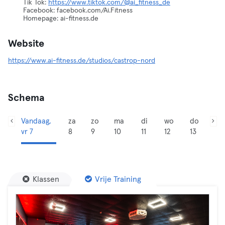
Tik Tok:
https://www.tiktok.com/@ai_fitness_de
Facebook: facebook.com/Ai.Fitness
Homepage: ai-fitness.de
Website
https://www.ai-fitness.de/studios/castrop-nord
Schema
Vandaag,
za
zo
ma
di
wo
do
vr 7
8
9
10
11
12
13
Klassen
Vrije Training