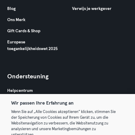
Blog
Verwijs je werkgever
Ons Merk
Gift Cards & Shop
Europese
toegankelijkheidswet 2025
Ondersteuning
Helpcentrum
Wir passen Ihre Erfahrung an
Wenn Sie auf „Alle Cookies akzeptieren“ klicken, stimmen Sie
der Speicherung von Cookies auf Ihrem Gerät zu, um die
Websitenavigation zu verbessern, die Websitenutzung zu
analysieren und unsere Marketingbemühungen zu
Algemene Voorwaarden
Privacy
Bedrijfsgegevens
unterstützen.