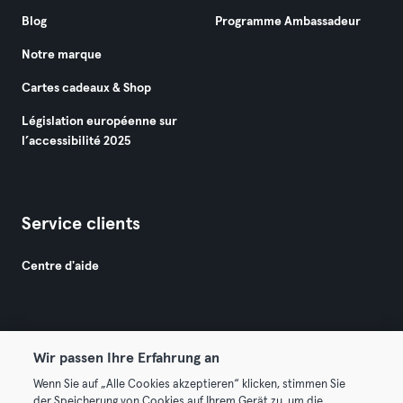
Blog
Programme Ambassadeur
Notre marque
Cartes cadeaux & Shop
Législation européenne sur
l’accessibilité 2025
Service clients
Centre d'aide
Wir passen Ihre Erfahrung an
Wenn Sie auf „Alle Cookies akzeptieren“ klicken, stimmen Sie
© 2026 Urban Sports Group GmbH. All rights reserved.
der Speicherung von Cookies auf Ihrem Gerät zu, um die