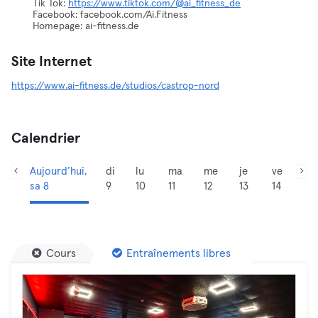
Tik Tok:
https://www.tiktok.com/@ai_fitness_de
Facebook: facebook.com/Ai.Fitness
Homepage: ai-fitness.de
Site Internet
https://www.ai-fitness.de/studios/castrop-nord
Calendrier
Aujourd’hui,
di
lu
ma
me
je
ve
sa 8
9
10
11
12
13
14
Cours
Entraînements libres