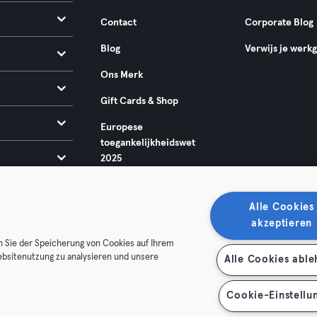
Contact
Corporate Blog
Blog
Verwijs je werk
Ons Merk
Gift Cards & Shop
Europese
toegankelijkheidswet
2025
Alle Cookies
akzeptieren
n Sie der Speicherung von Cookies auf Ihrem
ebsitenutzung zu analysieren und unsere
Alle Cookies abl
oorwaarden
Privacy
Bedrijfsgegevens
Membership opzegg
 je contract terug
Cookie-Einstellu