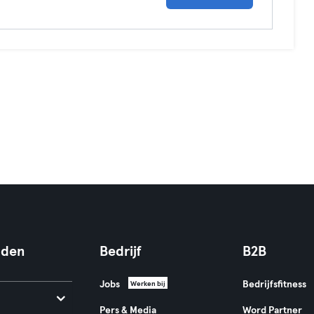
nden
Bedrijf
B2B
Jobs
Bedrijfsfitness
Werken bij
Pers & Media
Word Partner