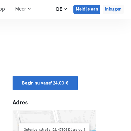
hop
Meer
DE
Meld je aan
Inloggen
Begin nu vanaf 24,00 €
Adres
Gutenbergstraße 152, 47803 Düsseldorf