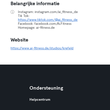
Belangrijke informatie
Instagram: instagram.com/ai_fitness_de
Tik Tok:
https://www.tiktok.com/@ai_fitness_de
Facebook: facebook.com/Ai.Fitness
Homepage: ai-fitness.de
Website
https://www.ai-fitness.de/studios/krefeld
Ondersteuning
Helpcentrum