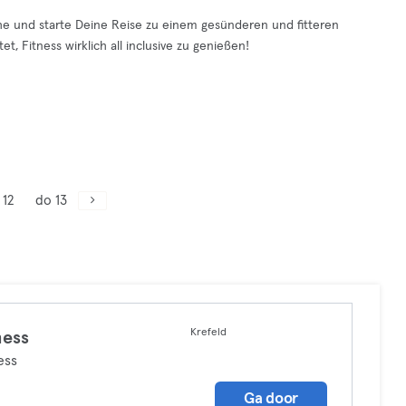
Nähe und starte Deine Reise zu einem gesünderen und fitteren
, Fitness wirklich all inclusive zu genießen!
 12
do 13
Krefeld
ness
ess
Ga door