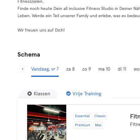
Fitnesszielen.
Finde noch heute Dein all inclusive Fitness Studio in Deiner 
Leben. Werde ein Teil unserer Family und erlebe, was es bedeutet
Wir freuen uns auf Dich!
Schema
Vandaag, vr 7
za 8
zo 9
ma 10
di 11
wo
Klassen
Vrije Training
Fit
Essential
Classic
Fitn
Premium
Max