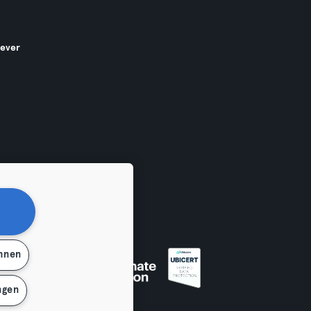
gever
ehnen
en
ngen