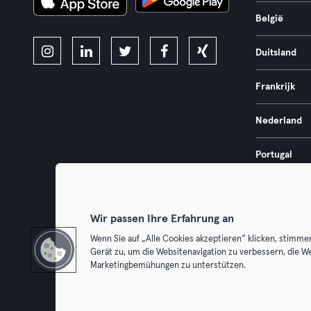
België
Duitsland
Frankrijk
Nederland
Portugal
Spanje
Wir passen Ihre Erfahrung an
Wenn Sie auf „Alle Cookies akzeptieren“ klicken, stimme
Gerät zu, um die Websitenavigation zu verbessern, die W
Algemene V
Marketingbemühungen zu unterstützen.
Trek hier