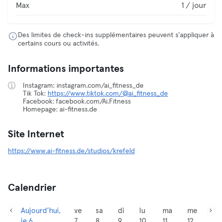
Max
1 / jour
Des limites de check-ins supplémentaires peuvent s'appliquer à
certains cours ou activités.
Informations importantes
Instagram: instagram.com/ai_fitness_de
Tik Tok:
https://www.tiktok.com/@ai_fitness_de
Facebook: facebook.com/Ai.Fitness
Homepage: ai-fitness.de
Site Internet
https://www.ai-fitness.de/studios/krefeld
Calendrier
Aujourd’hui,
ve
sa
di
lu
ma
me
je 6
7
8
9
10
11
12