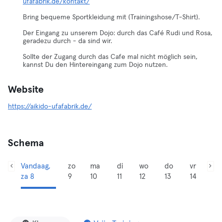
ufafabrik.de/kontakt/
Bring bequeme Sportkleidung mit (Trainingshose/T-Shirt).
Der Eingang zu unserem Dojo: durch das Café Rudi und Rosa,
geradezu durch - da sind wir.
Sollte der Zugang durch das Cafe mal nicht möglich sein,
kannst Du den Hintereingang zum Dojo nutzen.
Website
https://aikido-ufafabrik.de/
Schema
Vandaag,
zo
ma
di
wo
do
vr
za 8
9
10
11
12
13
14