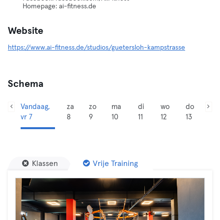
Homepage: ai-fitness.de
Website
https://www.ai-fitness.de/studios/guetersloh-kampstrasse
Schema
Vandaag,
za
zo
ma
di
wo
do
vr 7
8
9
10
11
12
13
Klassen
Vrije Training