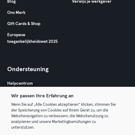
Blog
Verwijs je werkgever
Ons Merk
Gift Cards & Shop
Europese
toegankelijkheidswet 2025
Ondersteuning
Helpcentrum
Wir passen Ihre Erfahrung an
Wenn Sie auf „Alle Cookies akzeptieren“ klicken, stimmen Sie
der Speicherung von Cookies auf Ihrem Gerät zu, um die
Websitenavigation zu verbessern, die Websitenutzung zu
analysieren und unsere Marketingbemühungen zu
Algemene Voorwaarden
Privacy
Bedrijfsgegevens
unterstützen.