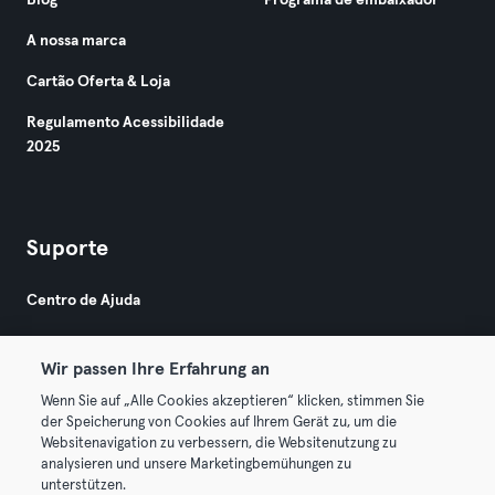
Blog
Programa de embaixador
A nossa marca
Cartão Oferta & Loja
Regulamento Acessibilidade
2025
Suporte
Centro de Ajuda
Wir passen Ihre Erfahrung an
Wenn Sie auf „Alle Cookies akzeptieren“ klicken, stimmen Sie
der Speicherung von Cookies auf Ihrem Gerät zu, um die
Websitenavigation zu verbessern, die Websitenutzung zu
© 2026 Urban Sports Group GmbH. All rights reserved.
analysieren und unsere Marketingbemühungen zu
Termos & Condições
Privacidade
Imprimir
unterstützen.