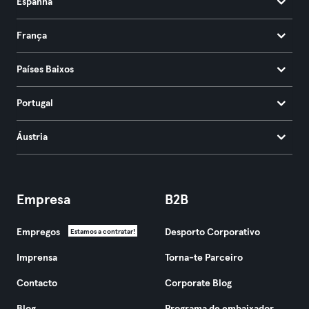
Espanha
França
Países Baixos
Portugal
Áustria
Empresa
B2B
Empregos
Desporto Corporativo
Estamos a contratar!
Imprensa
Torna-te Parceiro
Contacto
Corporate Blog