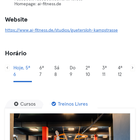
Homepage: ai-fitness.de
Website
https://www.ai-fitness.de/studios/guetersloh-kampstrasse
Horário
Hoje, 5ª
6ª
Sá
Do
2ª
3ª
4ª
6
7
8
9
10
11
12
Cursos
Treinos Livres