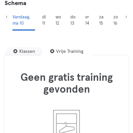
Schema
Vandaag,
di
wo
do
vr
za
zo
ma 10
11
12
13
14
15
16
Klassen
Vrije Training
Geen gratis training
gevonden