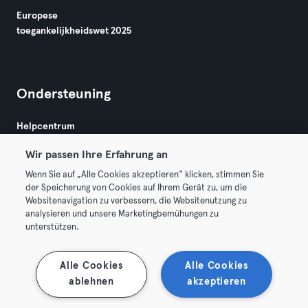
Europese
toegankelijkheidswet 2025
Ondersteuning
Helpcentrum
Wir passen Ihre Erfahrung an
Wenn Sie auf „Alle Cookies akzeptieren“ klicken, stimmen Sie
der Speicherung von Cookies auf Ihrem Gerät zu, um die
Websitenavigation zu verbessern, die Websitenutzung zu
analysieren und unsere Marketingbemühungen zu
Algemene Voorwaarden
Privacy
Bedrijfsgegevens
unterstützen.
Membership opzeggen
Trek hier je contract terug
Alle Cookies
Alle Cookies
ablehnen
akzeptieren