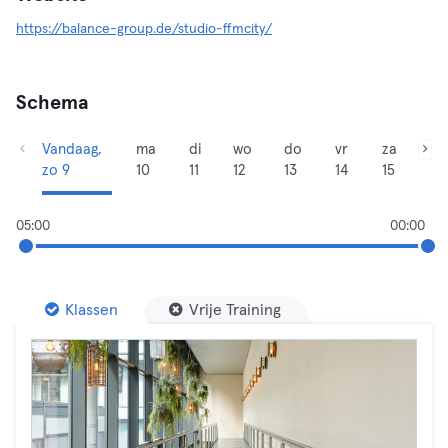
https://balance-group.de/studio-ffmcity/
Schema
Vandaag,
ma
di
wo
do
vr
za
zo 9
10
11
12
13
14
15
05:00
00:00
Klassen
Vrije Training