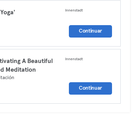
Innenstadt
 Yoga'
a
Continuar
Innenstadt
tivating A Beautiful
d Meditation
tación
Continuar