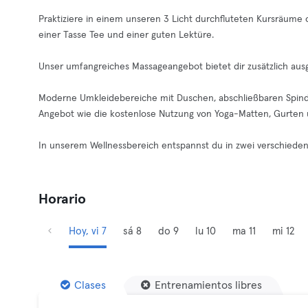
Praktiziere in einem unseren 3 Licht durchfluteten Kursräume
einer Tasse Tee und einer guten Lektüre.
Unser umfangreiches Massageangebot bietet dir zusätzlich aus
Moderne Umkleidebereiche mit Duschen, abschließbaren Spin
Angebot wie die kostenlose Nutzung von Yoga-Matten, Gurten 
In unserem Wellnessbereich entspannst du in zwei verschiede
Horario
Hoy, vi 7
sá 8
do 9
lu 10
ma 11
mi 12
Clases
Entrenamientos libres