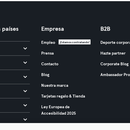
 países
Empresa
B2B
Empleo
Deporte corpor
¡Estamos contratando!
Prensa
Hazte partner
Contacto
Corporate Blog
Blog
Ambassador Pr
Nuestra marca
Tarjetas regalo & Tienda
Ley Europea de
Accesibilidad 2025