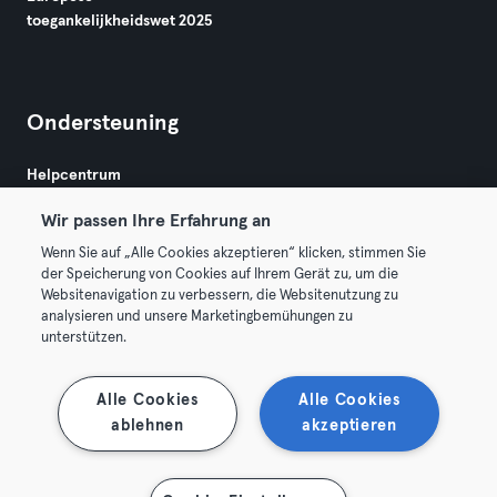
toegankelijkheidswet 2025
Ondersteuning
Helpcentrum
Wir passen Ihre Erfahrung an
Wenn Sie auf „Alle Cookies akzeptieren“ klicken, stimmen Sie
der Speicherung von Cookies auf Ihrem Gerät zu, um die
Websitenavigation zu verbessern, die Websitenutzung zu
analysieren und unsere Marketingbemühungen zu
Algemene Voorwaarden
Privacy
Bedrijfsgegevens
unterstützen.
Membership opzeggen
Trek hier je contract terug
Alle Cookies
Alle Cookies
ablehnen
akzeptieren