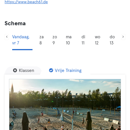
https://www.beach61.de
Schema
Vandaag,
za
zo
ma
di
wo
do
vr 7
8
9
10
11
12
13
Klassen
Vrije Training