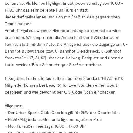
bei uns ab. Als kleines Highlight findet jeden Samstag von 10:00 -
14:00 Uhr das sehr beliebte Fun-Turnier statt.
Jeder darf teilnehmen und sich mit Spaß an den gegnerischen
Teams messen.
Anfahrt: Egal aus welcher Himmelsrichtung du kommst du wirst
uns finden. Wir empfehlen die Anfahrt mit der BVG oder dem
Fahrrad statt mit dem Auto. Die Anlage ist über die Zugänge am U-
Bahnhof Bülowstraße bzw. U-Bahnhof Gleisdreieck, S-Bahnhof
Yorckstraße (U7, S1, S2) über den Hellweg-Parkplatz und über die
Luckenwalder/Ecke Schöneberger Straße erreichbar.
1. Reguläre Feldmiete (aufrufbar über den Standort “BEACH61”):
Mitglieder können bei Beach61 für zwei Stunden einen Court
bespielen und wie gewohnt per QR-Code-Scan einchecken.
Allgemein:
- Der Urban Sports Club-CheckIn gilt für 25% der Courtmiete.
- Nicht-Mitglieder zahlen anteilig den regulären Preis
- Mo.-Fr. (außer Feiertags) 10:00 – 17:00 Uhr