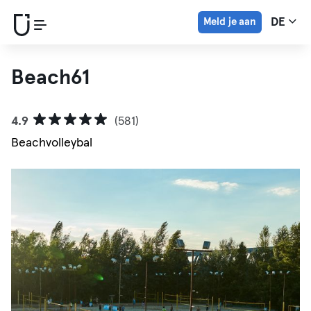
Meld je aan
DE
Beach61
4.9
(581)
Beachvolleybal